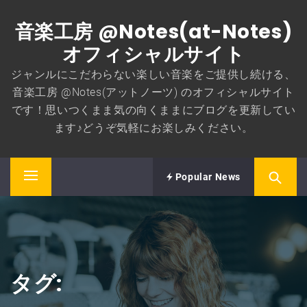
コ
音楽工房 @Notes(at-Notes)
ン
テ
オフィシャルサイト
ン
ジャンルにこだわらない楽しい音楽をご提供し続ける、
ツ
音楽工房 @Notes(アットノーツ) のオフィシャルサイト
へ
です！思いつくまま気の向くままにブログを更新してい
ス
ます♪どうぞ気軽にお楽しみください。
キ
ッ
プ
Popular News
メ
イ
ン
メ
ニ
ュ
タグ:
ー