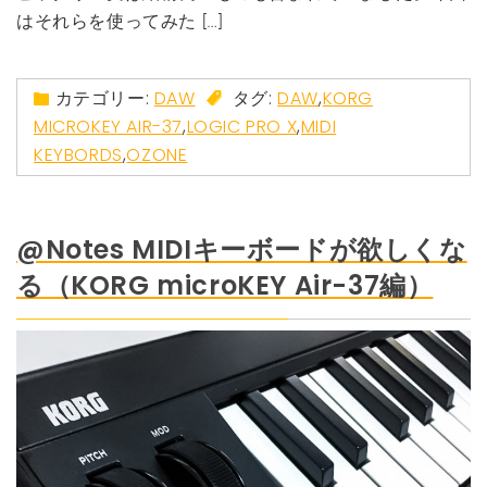
はそれらを使ってみた […]
カテゴリー:
DAW
タグ:
DAW
,
KORG
MICROKEY AIR-37
,
LOGIC PRO X
,
MIDI
KEYBORDS
,
OZONE
@Notes MIDIキーボードが欲しくな
る（KORG microKEY Air-37編）