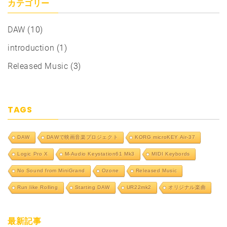
カテゴリー
イ
ブ
DAW
(10)
introduction
(1)
Released Music
(3)
TAGS
DAW
DAWで映画音楽プロジェクト
KORG microKEY Air-37
Logic Pro X
M-Audio Keystation61 Mk3
MIDI Keybords
No Sound from MiniGrand
Ozone
Released Music
Run like Rolling
Starting DAW
UR22mk2
オリジナル楽曲
最新記事